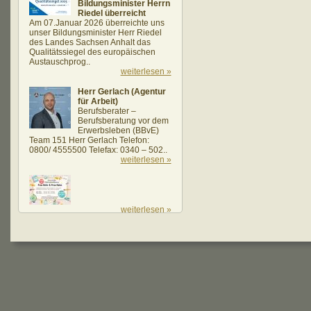
Bildungsminister Herrn
Riedel überreicht
Am 07.Januar 2026 überreichte uns
unser Bildungsminister Herr Riedel
des Landes Sachsen Anhalt das
Qualitätssiegel des europäischen
Austauschprog..
weiterlesen »
Herr Gerlach (Agentur
für Arbeit)
Berufsberater –
Berufsberatung vor dem
Erwerbsleben (BBvE)
Team 151 Herr Gerlach Telefon:
0800/ 4555500 Telefax: 0340 – 502..
weiterlesen »
weiterlesen »