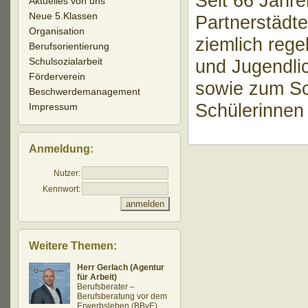
Seit 66 Jahre
Aktuelles von uns
Neue 5.Klassen
Partnerstädte
Organisation
ziemlich reg
Berufsorientierung
Schulsozialarbeit
und Jugendli
Förderverein
sowie zum Sc
Beschwerdemanagement
Schülerinnen
Impressum
Anmeldung:
Nutzer:
Kennwort:
Weitere Themen:
Herr Gerlach (Agentur
für Arbeit)
Berufsberater –
Berufsberatung vor dem
Erwerbsleben (BBvE)