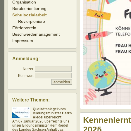
Organisation
Berufsorientierung
Schulsozialarbeit
Revierpioniere
Förderverein
Beschwerdemanagement
Impressum
Anmeldung:
Nutzer:
Kennwort:
Weitere Themen:
Qualitätssiegel vom
Bildungsminister Herrn
Riedel überreicht
Kennenlernt
Am 07.Januar 2026 überreichte uns
unser Bildungsminister Herr Riedel
2025
des Landes Sachsen Anhalt das