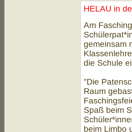
HELAU in d
Am Fasching
Schülerpat*i
gemeinsam mi
Klassenlehre
die Schule e
"Die Patensc
Raum gebaste
Faschingsfeie
Spaß beim St
Schüler*inne
beim Limbo u