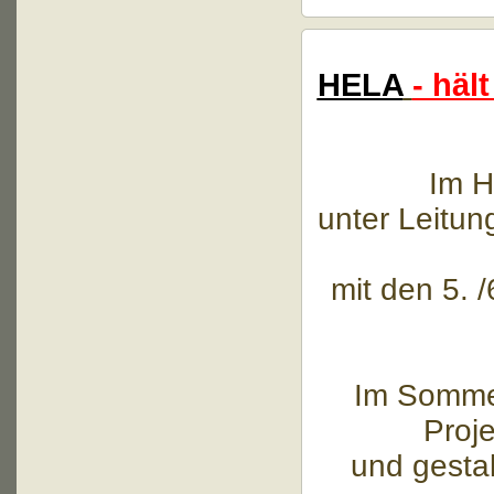
HELA
- hä
Im H
unter Leitun
mit den 5. 
Im Sommer
Proje
und gesta