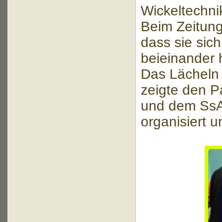
Wickeltechni
Beim Zeitun
dass sie sic
beieinander h
Das Lächeln
zeigte den P
und dem SsA-
organisiert 